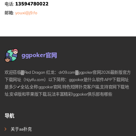
13594780022
电话
邮箱
youxi@j9.fo
欢迎莅临▓Red Dragon 红龙：dr09.com▓ggpoker官网2026最新版官方
下载网址（hljyifu.com）以下简称：ggpoker是什么软件APP下载网址
是多少✔全站,全称:ggpoker官网,特色短牌扑克客户端,支持官网下载地
址,安卓版和苹果版下载,玩法丰富精彩!ggpoker俱乐部有哪些
导航
关于aa扑克