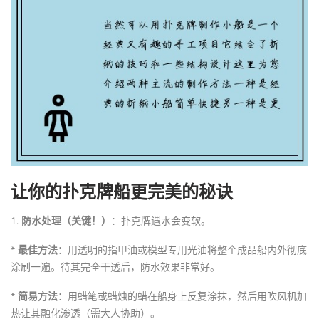
让你的扑克牌船更完美的秘诀
1.
防水处理（关键！）
：扑克牌遇水会变软。
*
最佳方法
：用透明的指甲油或模型专用光油将整个成品船内外彻底
涂刷一遍。待其完全干透后，防水效果非常好。
*
简易方法
：用蜡笔或蜡烛的蜡在船身上反复涂抹，然后用吹风机加
热让其融化渗透（需大人协助）。