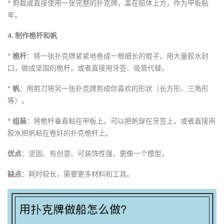
* 剪裁或直接使用一张完整的扑克牌，盖在船体上方，作为甲板粘
牢。
4. 制作桅杆和帆
*
桅杆
：将一张扑克牌紧紧地卷成一根细长的棍子，用大量胶水封
口，做成坚固的桅杆。或者直接用牙签、吸管代替。
*
帆
：用剪刀将另一张扑克牌剪成你喜欢的形状（长方形、三角形
等）。
*
组装
：将桅杆垂直粘在甲板上。可以把帆穿在牙签上，或者直接用
胶水把帆粘在卷好的扑克桅杆上。
优点
：坚固、有创意、可装饰性强，更像一个模型。
缺点
：耗时较长，需要更多材料和工具。