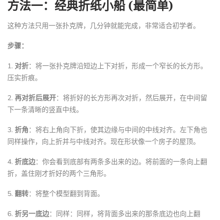
方法一：经典折纸小船 (最简单)
这种方法只用一张扑克牌，几分钟就能完成，非常适合初学者。
步骤：
1.
对折
：将一张扑克牌沿短边上下对折，形成一个窄长的长方形。
压实折痕。
2.
再对折后展开
：将折好的长方形再次对折，然后展开，在中间留
下一条清晰的竖直中线。
3.
折角
：将右上角向下折，使其边缘与中间的中线对齐。左下角也
同样操作，向上折并与中线对齐。现在形状像一个房子的屋顶。
4.
折底边
：你会看到底部有两条多出来的边。将前面的一条向上翻
折，盖住刚才折好的两个三角形。
5.
翻转
：将整个模型翻到背面。
6.
折另一底边
：同样：同样，将背面多出来的那条底边也向上翻