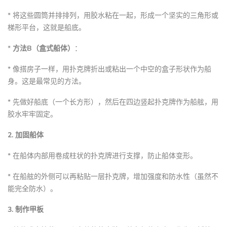
* 将这些圆筒并排排列，用胶水粘在一起，形成一个坚实的三角形或
梯形平台，这就是船底。
*
方法B（盒式船体）
：
* 像搭房子一样，用扑克牌折出或粘出一个中空的盒子形状作为船
身。这是最常见的方法。
* 先做好船底（一个长方形），然后在四边竖起扑克牌作为船舷，用
胶水牢牢固定。
2. 加固船体
* 在船体内部用卷成柱状的扑克牌进行支撑，防止船体变形。
* 在船舷的外侧可以再粘贴一层扑克牌，增加强度和防水性（虽然不
能完全防水）。
3. 制作甲板