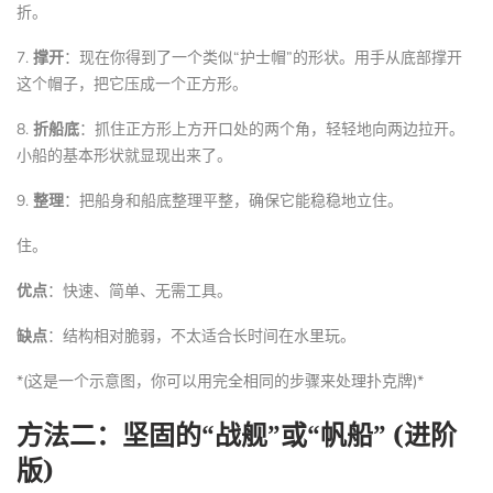
折。
7.
撑开
：现在你得到了一个类似“护士帽”的形状。用手从底部撑开
这个帽子，把它压成一个正方形。
8.
折船底
：抓住正方形上方开口处的两个角，轻轻地向两边拉开。
小船的基本形状就显现出来了。
9.
整理
：把船身和船底整理平整，确保它能稳稳地立住。
住。
优点
：快速、简单、无需工具。
缺点
：结构相对脆弱，不太适合长时间在水里玩。
*(这是一个示意图，你可以用完全相同的步骤来处理扑克牌)*
方法二：坚固的“战舰”或“帆船” (进阶
版)