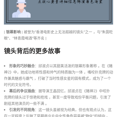
|
银幕影响
| 被誉为"香港电影史上无法超越的镜头"之一 ，与"朱茵眨
眼"、"林青霞喝酒"等齐名 |
镜头背后的更多故事
形象的巧妙融合
：邱淑贞以其甜美活泼的银幕形象著称 。在《赌
神2》中，她成功地将性感和帅气的特质融为一体 ，嘴咬扑克牌的动
作兼具魅惑与霸气 ，打破了当时性感女星的固有模式，成为了一个
时代的文化符号。
幕后的争议插曲
：据导演王晶回忆，邱淑贞在《赌神2》中咬扑
克牌的镜头过于惊艳和抢戏 ，甚至一度导致戏份平衡问题，引发了
剧组其他演员的一些不满 。
引发的不同视角
：这一镜头虽被视为经典，但也有观点认为，这
在一定程度上反映了早期商业片中女性角色容易被"物化"的倾向 。