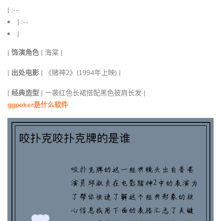
| :--
| :--
|
|
饰演角色
| 海棠 |
|
出处电影
| 《赌神2》(1994年上映) |
|
经典造型
| 一袭红色长裙搭配黑色披肩长发 |
ggpoker是什么软件