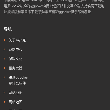
下载网址（hljyifu.com）以下简称：ggpoker是什么软件APP下载网址
是多少✔全站,全称:ggpoker官网,特色短牌扑克客户端,支持官网下载地
址,安卓版和苹果版下载,玩法丰富精彩!ggpoker俱乐部有哪些
导航
关于aa扑克
案例中心
游戏文化
服务宗旨
联系ggpoker
是什么软件
网站地图
网站地图