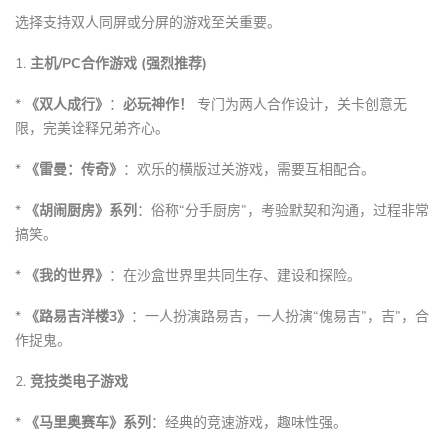
选择支持双人同屏或分屏的游戏至关重要。
1.
主机/PC合作游戏 (强烈推荐)
*
《双人成行》
：
必玩神作！
专门为两人合作设计，关卡创意无
限，完美诠释兄弟齐心。
*
《雷曼：传奇》
：欢乐的横版过关游戏，需要互相配合。
*
《胡闹厨房》系列
：俗称“分手厨房”，考验默契和沟通，过程非常
搞笑。
*
《我的世界》
：在沙盒世界里共同生存、建设和探险。
*
《路易吉洋楼3》
：一人扮演路易吉，一人扮演“傀易吉”，吉”，合
作捉鬼。
2.
竞技类电子游戏
*
《马里奥赛车》系列
：经典的竞速游戏，趣味性强。