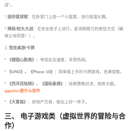
战”。
*
迷你篮球框
：在卧室门上挂一个小篮筐，进行投篮比赛。
*
摔跤/枕头大战
：在安全垫子上进行，是消耗精力的绝佳方式（确
保父母同意！）。
2.
竞技桌游/卡牌
*
《德国心脏病》
：考验反应速度，非常热闹。
*
《UNO》、《Phase 10》
：简单易上手的卡牌游戏，充满变数。
*
《西洋双陆棋》、《国际象棋》
：经典策略对决，锻炼大脑。
ggpoker是什么软件
*
《大富翁》
：房地产交易，能玩上好一阵子。
三、 电子游戏类（虚拟世界的冒险与合
作）