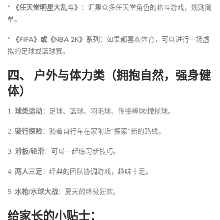
*
《任天堂明星大乱斗》
：汇集众多任天堂角色的格斗游戏，规则简
单。
*
《FIFA》或《NBA 2K》系列
：如果都喜欢体育，可以进行一场虚
拟的足球或篮球赛。
四、 户外与体力类（拥抱自然，强身健
体）
1.
球类运动
：足球、篮球、羽毛球、传接棒球/橄榄球。
2.
骑行探险
：骑着自行车在家附近“探索”新的路线。
3.
滑板/轮滑
：可以一起练习新技巧。
4.
两人三足
：经典的团队协调游戏，趣味十足。
5.
水枪/水球大战
：夏天的终极狂欢。
给家长的小贴士：