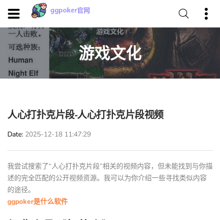
游戏文化
人心打扑克片段-人心打扑克片段视频
Date
2025-12-18 11:47:29
我尝试搜索了“人心打扑克片段”相关的视频内容，但未能找到与你描
述的完全匹配的公开视频资源。我可以为你介绍一些寻找类似内容
的途径。
ggpoker是什么软件