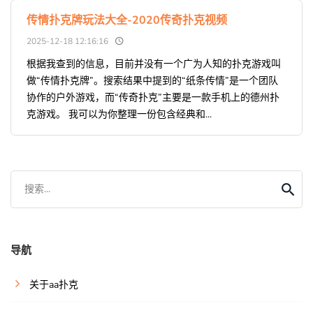
传情扑克牌玩法大全-2020传奇扑克视频
2025-12-18 12:16:16
根据我查到的信息，目前并没有一个广为人知的扑克游戏叫
做“传情扑克牌”。搜索结果中提到的“纸条传情”是一个团队
协作的户外游戏，而“传奇扑克”主要是一款手机上的德州扑
克游戏。 我可以为你整理一份包含经典和...
搜索...
导航
关于aa扑克