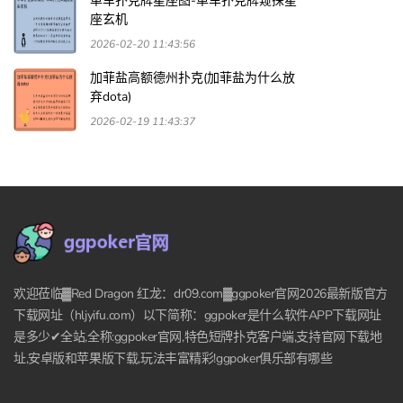
单车扑克牌星座图-单车扑克牌窥探星
座玄机
2026-02-20 11:43:56
加菲盐高额德州扑克(加菲盐为什么放
弃dota)
2026-02-19 11:43:37
欢迎莅临▓Red Dragon 红龙：dr09.com▓ggpoker官网2026最新版官方
下载网址（hljyifu.com）以下简称：ggpoker是什么软件APP下载网址
是多少✔全站,全称:ggpoker官网,特色短牌扑克客户端,支持官网下载地
址,安卓版和苹果版下载,玩法丰富精彩!ggpoker俱乐部有哪些