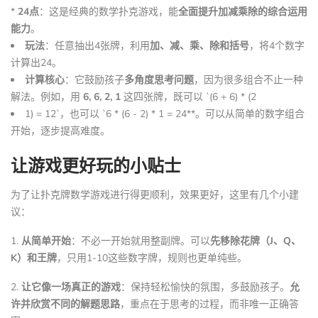
*
24点
：这是经典的数学扑克游戏，能
全面提升加减乘除的综合运用
能力
。
玩法
：任意抽出4张牌，利用
加、减、乘、除和括号
，将4个数字
计算出24。
计算核心
：它鼓励孩子
多角度思考问题
，因为很多组合不止一种
解法。例如，用
6, 6, 2, 1
这四张牌，既可以 `(6 + 6) * (2
1) = 12`，也可以 `6 * (6 - 2) * 1 = 24**。可以从简单的数字组合
开始，逐步提高难度。
让游戏更好玩的小贴士
为了让扑克牌数学游戏进行得更顺利，效果更好，这里有几个小建
议：
1.
从简单开始
：不必一开始就用整副牌。可以
先移除花牌（J、Q、
K）和王牌
，只用1-10这些数字牌，规则也更单纯些。
2.
让它像一场真正的游戏
：保持轻松愉快的氛围，多鼓励孩子。
允
许并欣赏不同的解题思路
，重点在于思考的过程，而非唯一正确答