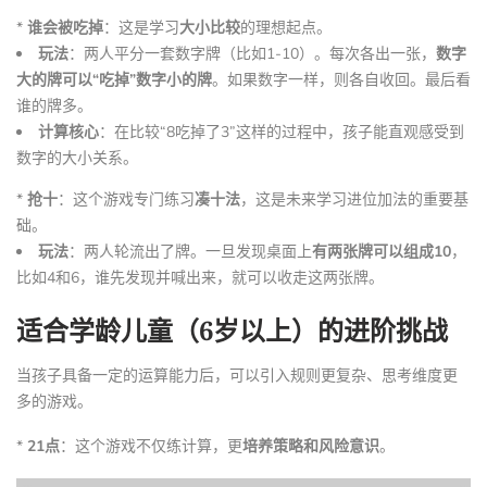
*
谁会被吃掉
：这是学习
大小比较
的理想起点。
玩法
：两人平分一套数字牌（比如1-10）。每次各出一张，
数字
大的牌可以“吃掉”数字小的牌
。如果数字一样，则各自收回。最后看
谁的牌多。
计算核心
：在比较“8吃掉了3”这样的过程中，孩子能直观感受到
数字的大小关系。
*
抢十
：这个游戏专门练习
凑十法
，这是未来学习进位加法的重要基
础。
玩法
：两人轮流出了牌。一旦发现桌面上
有两张牌可以组成10
，
比如4和6，谁先发现并喊出来，就可以收走这两张牌。
适合学龄儿童（6岁以上）的进阶挑战
当孩子具备一定的运算能力后，可以引入规则更复杂、思考维度更
多的游戏。
*
21点
：这个游戏不仅练计算，更
培养策略和风险意识
。