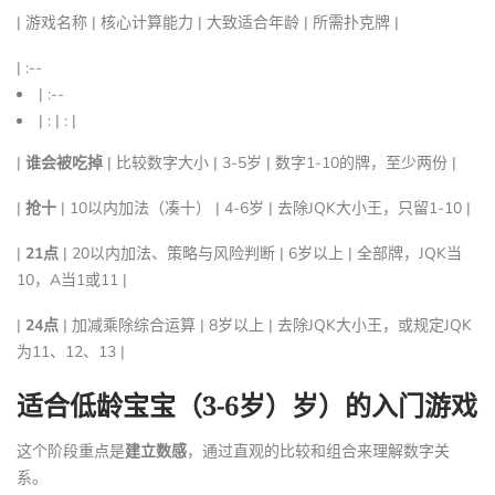
| 游戏名称 | 核心计算能力 | 大致适合年龄 | 所需扑克牌 |
| :--
| :--
| : | : |
|
谁会被吃掉
| 比较数字大小 | 3-5岁 | 数字1-10的牌，至少两份 |
|
抢十
| 10以内加法（凑十） | 4-6岁 | 去除JQK大小王，只留1-10 |
|
21点
| 20以内加法、策略与风险判断 | 6岁以上 | 全部牌，JQK当
10，A当1或11 |
|
24点
| 加减乘除综合运算 | 8岁以上 | 去除JQK大小王，或规定JQK
为11、12、13 |
适合低龄宝宝（3-6岁）岁）的入门游戏
这个阶段重点是
建立数感
，通过直观的比较和组合来理解数字关
系。