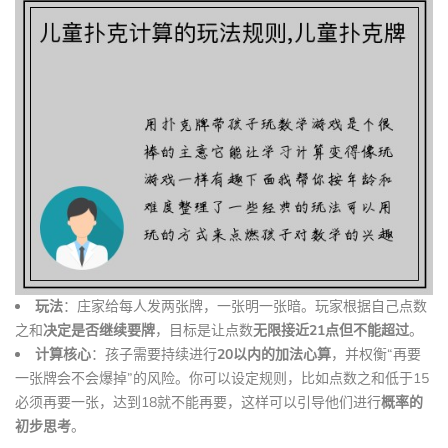
玩法
：庄家给每人发两张牌，一张明一张暗。玩家根据自己点数
之和
决定是否继续要牌
，目标是让点数
无限接近21点但不能超过
。
计算核心
：孩子需要持续进行
20以内的加法心算
，并权衡“再要
一张牌会不会爆掉”的风险。你可以设定规则，比如点数之和低于15
必须再要一张，达到18就不能再要，这样可以引导他们进行
概率的
初步思考
。