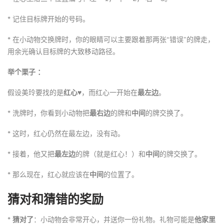
* 记住目标牌开始的号码。
* 在小动物交换牌时，你的眼睛可以主要跟着那两张“错误”的牌走，
用余光确认目标牌的大致移动路径。
举个栗子 ：
假设美玲要找的是
红心♥️
，而红心一开始在
最左边
。
* 洗牌时，你看到小动物把
最右边
的牌和
中间
的牌交换了。
* 这时，红心仍然在最左边，没有动。
* 接着，他又把
最左边
的牌（就是红心！）和
中间
的牌交换了。
* 那么现在，红心就应该在
中间
的位置了。
猜对和猜错的奖励
*
猜对了
：小动物会非常开心，并送你一份礼物。礼物可能是
他家里