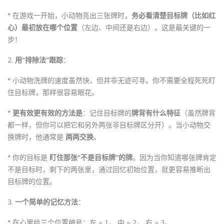
* 在游戏一开始，小动物亮出三张牌时，
务必看清楚目标牌（比如红
心）最初放在哪个位置
（左边、中间还是右边）。这是最关键的一
步！
2.
用“排除法”跟踪
：
* 小动物洗牌的速度虽然快，但并非无迹可寻。你不需要全程死死盯
住目标牌，那样很容易眼花。
*
更有效更有效的方法是
：记住目标牌的
牌背有什么特征
（虽然牌背
都一样，但你可以把它和另外两张非目标牌区分开）。当小动物交
换牌时，他通常是
两两交换
。
* 你的目标是
盯住那张“不是目标牌”的牌
。因为当你知道哪张牌肯定
不是目标时，剩下的两张里，通过回忆初始位置，就更容易推断出
目标牌的位置。
3.
一个简单的记忆方法
：
* 在心里给三个位置编号：左 = 1， 中 = 2， 右 = 3。