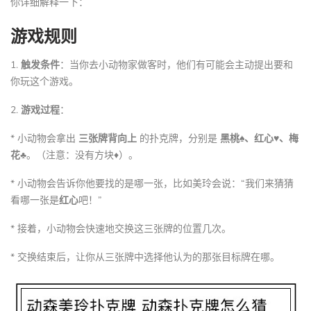
你详细解释一下：
游戏规则
1.
触发条件
：当你去小动物家做客时，他们有可能会主动提出要和
你玩这个游戏。
2.
游戏过程
：
* 小动物会拿出
三张牌背向上
的扑克牌，分别是
黑桃♠️、红心♥️、梅
花♣️
。（注意：没有方块♦️）。
* 小动物会告诉你他要找的是哪一张，比如美玲会说：“我们来猜猜
看哪一张是
红心
吧！”
* 接着，小动物会快速地交换这三张牌的位置几次。
* 交换结束后，让你从三张牌中选择他认为的那张目标牌在哪。