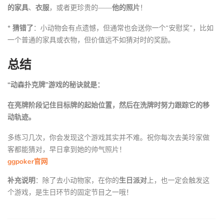
的家具
、
衣服
，或者更珍贵的——
他的照片
！
*
猜错了
：小动物会有点遗憾，但通常也会送你一个“安慰奖”，比如
一个普通的家具或衣物，但价值远不如猜对时的奖励。
总结
“动森扑克牌”游戏的秘诀就是：
在亮牌阶段记住目标牌的起始位置，然后在洗牌时努力跟踪它的移
动轨迹。
多练习几次，你会发现这个游戏其实并不难。祝你每次去美玲家做
客都能猜对，早日拿到她的帅气照片！
ggpoker官网
补充说明
：除了去小动物家，在你的
生日派对
上，也一定会触发这
个游戏，是生日环节的固定节目之一哦！