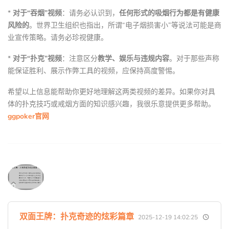
*
对于“吞烟”视频
：请务必认识到，
任何形式的吸烟行为都是有健康
风险的
。世界卫生组织也指出，所谓“电子烟损害小”等说法可能是商
业宣传策略。请务必珍视健康。
*
对于“扑克”视频
：注意区分
教学、娱乐与违规内容
。对于那些声称
能保证胜利、展示作弊工具的视频，应保持高度警惕。
希望以上信息能帮助你更好地理解这两类视频的差异。如果你对具
体的扑克技巧或戒烟方面的知识感兴趣，我很乐意提供更多帮助。
ggpoker官网
双面王牌：扑克奇迹的炫彩篇章
2025-12-19 14:02:25