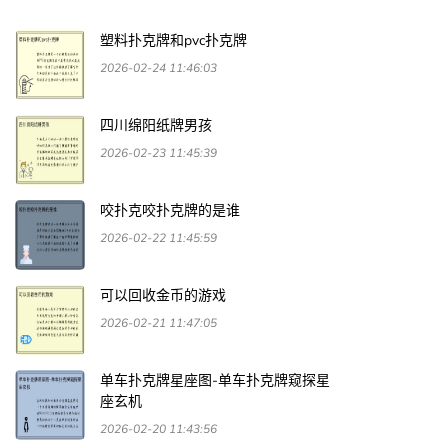
塑料扑克牌和pvc扑克牌
2026-02-24 11:46:03
四川绵阳纸牌男孩
2026-02-23 11:45:39
咬扑克咬扑克牌的是谁
2026-02-22 11:45:59
可以回收金币的游戏
2026-02-21 11:47:05
单车扑克牌星座图-单车扑克牌窥探星
座玄机
2026-02-20 11:43:56