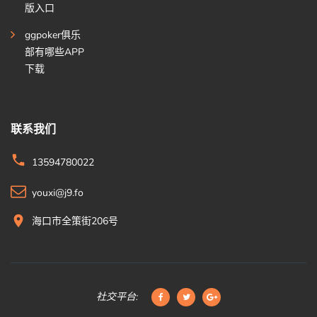
版入口
ggpoker俱乐
部有哪些APP
下载
联系我们
13594780022
youxi@j9.fo
海口市全策街206号
社交平台: