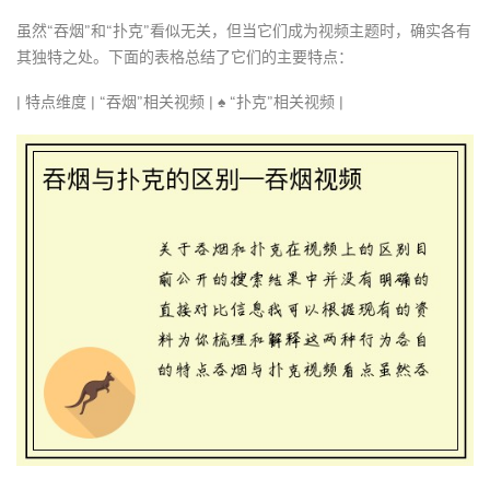
虽然“吞烟”和“扑克”看似无关，但当它们成为视频主题时，确实各有
其独特之处。下面的表格总结了它们的主要特点：
| 特点维度 | “吞烟”相关视频 | ♠️ “扑克”相关视频 |