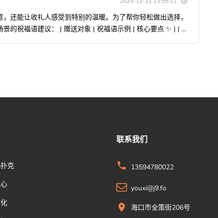
2025-12-21 13:55:11
意，还能让收礼人感受到特别的温暖。为了帮你轻松做出选择，
语建议： | 赠送对象 | 祝福语示例 | 核心要点 ✨ | | ...
联系我们
a扑克
13594780022
中心
youxi@j9.fo
文化
海口市全策街206号