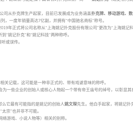
立。公司从扑克牌生产起家，目前已发展成为业务涵盖
扑克牌、移动游戏、数
列，一度年销量高达7亿副，并拥有“中国驰名商标”称号。
019年正式将公司名称从“上海姚记扑克股份有限公司”更改为“上海姚记
听到“姚记扑克”和“姚记科技”两种称呼。
误听或误传。
见相关记载，这可能是一种非正式的、带有戏谑意味的称呼。
会为一些企业的创始人或核心人物起一个带有帝王庙号的绰号，以彰显其
，那么它最有可能指的是姚记的创始人
姚文琛
先生。他白手起家，将姚记扑
“太宗”也并非不可能。
网络游戏、小说人物等）相关的别称。