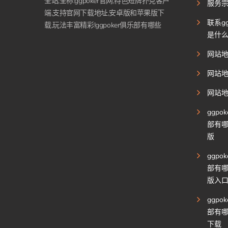
全站,全称:ggpoker官网,特色短牌扑克客户
服务
端,支持官网下载地址,安卓版和苹果版下
联系gg
载,玩法丰富精彩!ggpoker俱乐部有哪些
是什
网站
网站
网站
ggpo
部有
版
ggpo
部有
版入
ggpo
部有哪
下载