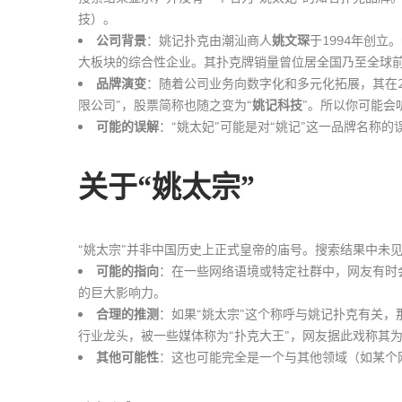
技）。
公司背景
：姚记扑克由潮汕商人
姚文琛
于1994年创
大板块的综合性企业。其扑克牌销量曾位居全国乃至全球前
品牌演变
：随着公司业务向数字化和多元化拓展，其在2
限公司”，股票简称也随之变为“
姚记科技
”。所以你可能会
可能的误解
：“姚太妃”可能是对“姚记”这一品牌名称的
关于“姚太宗”
“姚太宗”并非中国历史上正式皇帝的庙号。搜索结果中未
可能的指向
：在一些网络语境或特定社群中，网友有时
的巨大影响力。
合理的推测
：如果“姚太宗”这个称呼与姚记扑克有关
行业龙头，被一些媒体称为“扑克大王”，网友据此戏称其为
其他可能性
：这也可能完全是一个与其他领域（如某个