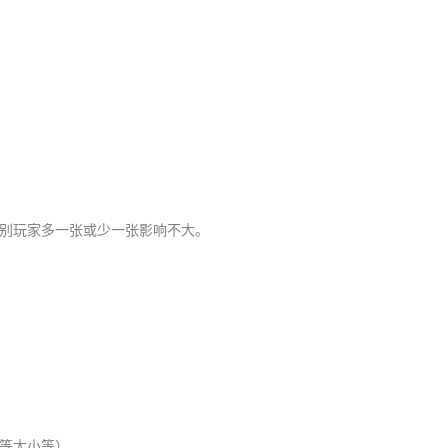
别玩家多一张或少一张影响不大。
小等大小等）。