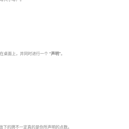
扣在桌面上，并同时进行一个
“声明”
。
放下的牌不一定真的是你所声明的点数。