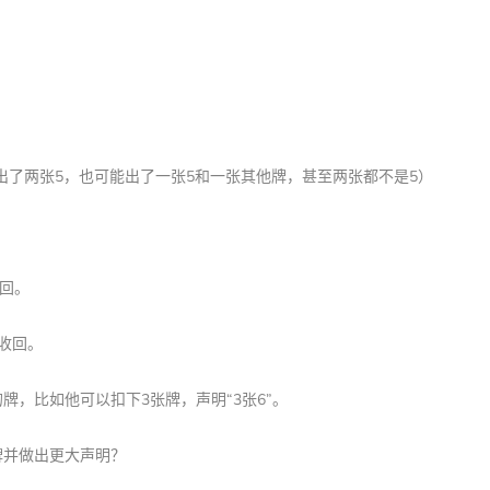
真的出了两张5，也可能出了一张5和一张其他牌，甚至两张都不是5）
收回。
牌收回。
的牌，比如他可以扣下3张牌，声明“3张6”。
牌并做出更大声明？