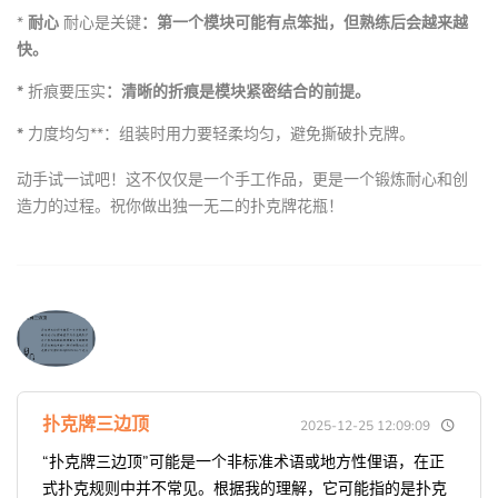
*
耐心
耐心是关键
：第一个模块可能有点笨拙，但熟练后会越来越
快。
*
折痕要压实
：清晰的折痕是模块紧密结合的前提。
*
力度均匀**：组装时用力要轻柔均匀，避免撕破扑克牌。
动手试一试吧！这不仅仅是一个手工作品，更是一个锻炼耐心和创
造力的过程。祝你做出独一无二的扑克牌花瓶！
扑克牌三边顶
2025-12-25 12:09:09
“扑克牌三边顶”可能是一个非标准术语或地方性俚语，在正
式扑克规则中并不常见。根据我的理解，它可能指的是扑克