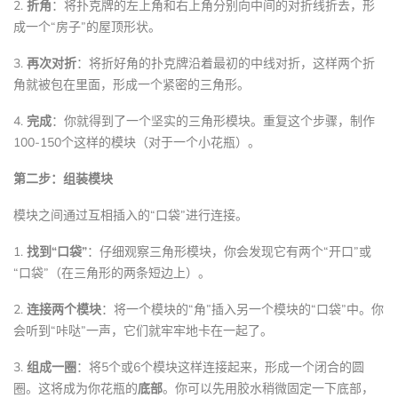
2.
折角
：将扑克牌的左上角和右上角分别向中间的对折线折去，形
成一个“房子”的屋顶形状。
3.
再次对折
：将折好角的扑克牌沿着最初的中线对折，这样两个折
角就被包在里面，形成一个紧密的三角形。
4.
完成
：你就得到了一个坚实的三角形模块。重复这个步骤，制作
100-150个这样的模块（对于一个小花瓶）。
第二步：组装模块
模块之间通过互相插入的“口袋”进行连接。
1.
找到“口袋”
：仔细观察三角形模块，你会发现它有两个“开口”或
“口袋”（在三角形的两条短边上）。
2.
连接两个模块
：将一个模块的“角”插入另一个模块的“口袋”中。你
会听到“咔哒”一声，它们就牢牢地卡在一起了。
3.
组成一圈
：将5个或6个模块这样连接起来，形成一个闭合的圆
圈。这将成为你花瓶的
底部
。你可以先用胶水稍微固定一下底部，