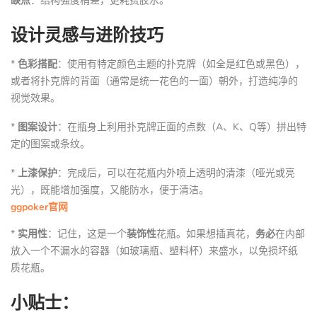
缺点
：结构强度稍差，更耗费胶水。
设计灵感与进阶技巧
*
色彩搭配
：使用有特定颜色主题的扑克牌（如全是红色或黑色），
或者将扑克牌的背面（通常是统一花色的一面）朝外，打造纯净的
视觉效果。
*
图案设计
：在瓶身上利用扑克牌正面的点数（A、K、Q等）拼出特
定的图案或条纹。
*
上漆保护
：完成后，可以在花瓶内外喷上透明的清漆（哑光或亮
光），既能增加强度，又能防水，便于清洁。
ggpoker官网
*
实用性
：记住，这是一个
装饰性
花瓶。如果想插真花，
务必
在内部
放入一个不漏水的容器（如玻璃瓶、塑料杯）来盛水，以免损坏纸
质花瓶。
小贴士：