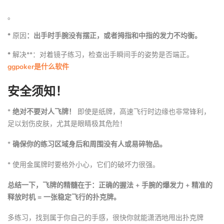
。
*
原因
：出手时手腕没有摆正，或者拇指和中指的发力不均衡。
*
解决**：对着镜子练习，检查出手瞬间手的姿势是否端正。
ggpoker是什么软件
安全须知！
*
绝对不要对人飞牌！
即使是纸牌，高速飞行时边缘也非常锋利，
足以划伤皮肤，尤其是眼睛极其危险！
*
确保你的练习区域身后和周围没有人或易碎物品。
* 使用金属牌时要格外小心，它们的破坏力很强。
总结一下，飞牌的精髓在于：正确的握法 + 手腕的爆发力 + 精准的
释放时机 = 一张稳定飞行的扑克牌。
多练习，找到属于你自己的手感，很快你就能潇洒地甩出扑克牌