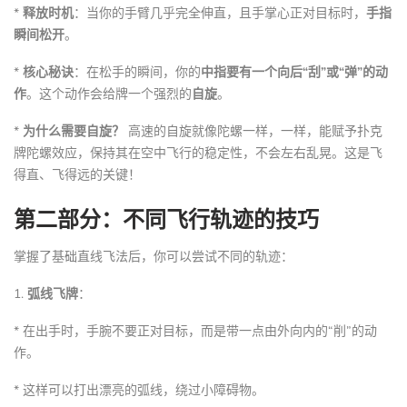
*
释放时机
：当你的手臂几乎完全伸直，且手掌心正对目标时，
手指
瞬间松开
。
*
核心秘诀
：在松手的瞬间，你的
中指要有一个向后“刮”或“弹”的动
作
。这个动作会给牌一个强烈的
自旋
。
*
为什么需要自旋？
高速的自旋就像陀螺一样，一样，能赋予扑克
牌陀螺效应，保持其在空中飞行的稳定性，不会左右乱晃。这是飞
得直、飞得远的关键！
第二部分：不同飞行轨迹的技巧
掌握了基础直线飞法后，你可以尝试不同的轨迹：
1.
弧线飞牌
：
* 在出手时，手腕不要正对目标，而是带一点由外向内的“削”的动
作。
* 这样可以打出漂亮的弧线，绕过小障碍物。