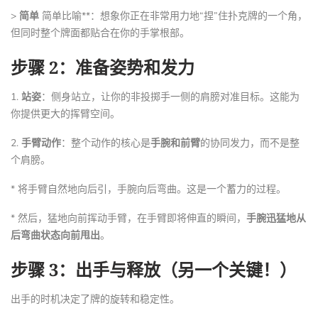
>
简单
简单比喻**：想象你正在非常用力地“捏”住扑克牌的一个角，
但同时整个牌面都贴合在你的手掌根部。
步骤 2：准备姿势和发力
1.
站姿
：侧身站立，让你的非投掷手一侧的肩膀对准目标。这能为
你提供更大的挥臂空间。
2.
手臂动作
：整个动作的核心是
手腕和前臂
的协同发力，而不是整
个肩膀。
* 将手臂自然地向后引，手腕向后弯曲。这是一个蓄力的过程。
* 然后，猛地向前挥动手臂，在手臂即将伸直的瞬间，
手腕迅猛地从
后弯曲状态向前甩出
。
步骤 3：出手与释放（另一个关键！）
出手的时机决定了牌的旋转和稳定性。