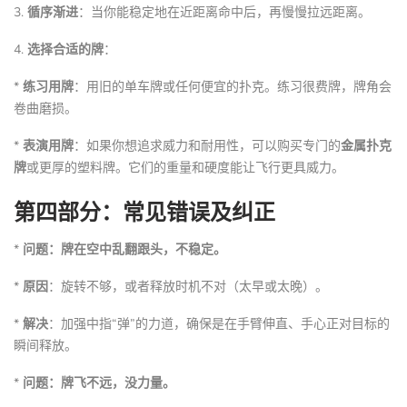
3.
循序渐进
：当你能稳定地在近距离命中后，再慢慢拉远距离。
4.
选择合适的牌
：
*
练习用牌
：用旧的单车牌或任何便宜的扑克。练习很费牌，牌角会
卷曲磨损。
*
表演用牌
：如果你想追求威力和耐用性，可以购买专门的
金属扑克
牌
或更厚的塑料牌。它们的重量和硬度能让飞行更具威力。
第四部分：常见错误及纠正
*
问题：牌在空中乱翻跟头，不稳定。
*
原因
：旋转不够，或者释放时机不对（太早或太晚）。
*
解决
：加强中指“弹”的力道，确保是在手臂伸直、手心正对目标的
瞬间释放。
*
问题：牌飞不远，没力量。