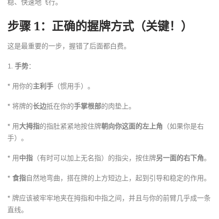
稳、快速地飞行。
步骤 1：正确的握牌方式（关键！）
这是最重要的一步，握错了后面都白费。
1.
手势
：
* 用你的
主利手
（惯用手）。
* 将牌的
长边
抵在你的
手掌根部
的肉垫上。
* 用
大拇指
的指肚紧紧地按住牌
朝向你这面的左上角
（如果你是右
手）。
* 用
中指
（有时可以加上无名指）的指尖，按住牌
另一面的右下角
。
*
食指
自然地弯曲，搭在牌的上方短边上，起到引导和稳定的作用。
* 牌应该被牢牢地夹在拇指和中指之间，并且与你的前臂几乎成一条
直线。