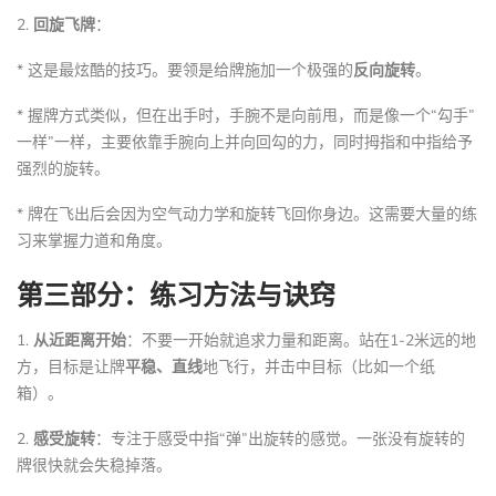
2.
回旋飞牌
：
* 这是最炫酷的技巧。要领是给牌施加一个极强的
反向旋转
。
* 握牌方式类似，但在出手时，手腕不是向前甩，而是像一个“勾手”
一样”一样，主要依靠手腕向上并向回勾的力，同时拇指和中指给予
强烈的旋转。
* 牌在飞出后会因为空气动力学和旋转飞回你身边。这需要大量的练
习来掌握力道和角度。
第三部分：练习方法与诀窍
1.
从近距离开始
：不要一开始就追求力量和距离。站在1-2米远的地
方，目标是让牌
平稳、直线
地飞行，并击中目标（比如一个纸
箱）。
2.
感受旋转
：专注于感受中指“弹”出旋转的感觉。一张没有旋转的
牌很快就会失稳掉落。