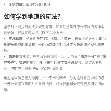
闲家方胜
：最终捡到的总分
如何学到地道的玩法？
鉴于线上能找到的成文规则有限，如果你想学到原汁原味的腾冲本
地玩法，我建议可以尝试以下几种方法：
实地请教
：如果你身在腾冲或有机会前去，最直接的方式是
向当
地的长辈或朋友请教
，他们通常能面对面地传授最地道的规则和技
巧。
借助视频平台
：在抖音等短视频平台上，搜索
“腾冲千分”
或
“腾
冲扑克”
，或许能找到当地人拍摄的教学或实战视频。通过观看视
频，你能更直观地理解出牌顺序和细节。
希望这些信息能为你提供一个不错的起点！你对这种扑克游戏的哪
一部分最感兴趣呢？如果告诉我，或许我能帮你找到更多相关的信
息。