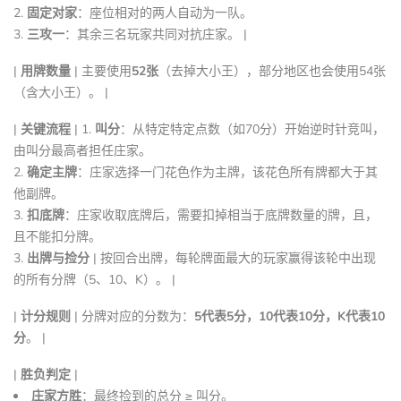
2.
固定对家
：座位相对的两人自动为一队。
3.
三攻一
：其余三名玩家共同对抗庄家。 |
|
用牌数量
| 主要使用
52张
（去掉大小王），部分地区也会使用54张
（含大小王）。 |
|
关键流程
| 1.
叫分
：从特定特定点数（如70分）开始逆时针竞叫，
由叫分最高者担任庄家。
2.
确定主牌
：庄家选择一门花色作为主牌，该花色所有牌都大于其
他副牌。
3.
扣底牌
：庄家收取底牌后，需要扣掉相当于底牌数量的牌，且，
且不能扣分牌。
3.
出牌与捡分
| 按回合出牌，每轮牌面最大的玩家赢得该轮中出现
的所有分牌（5、10、K）。 |
|
计分规则
| 分牌对应的分数为：
5代表5分，10代表10分，K代表10
分
。 |
|
胜负判定
|
庄家方胜
：最终捡到的总分 ≥ 叫分。