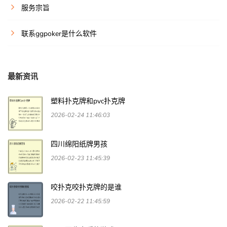
服务宗旨
联系ggpoker是什么软件
最新资讯
塑料扑克牌和pvc扑克牌
2026-02-24 11:46:03
四川绵阳纸牌男孩
2026-02-23 11:45:39
咬扑克咬扑克牌的是谁
2026-02-22 11:45:59