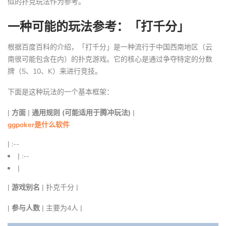
似的扑克玩法作为参考。
一种可能的玩法参考：「打千分」
根据百度百科的介绍，「打千分」是一种流行于中国西南地区（云
南很可能包含在内）的扑克游戏。它的核心是通过争夺特定的分数
牌（5、10、K）来进行竞技。
下面是这种玩法的一个基本框架：
|
方面
|
通用规则 (可能适用于腾冲玩法)
|
ggpoker是什么软件
| :--
| :--
|
|
游戏别名
| 扑克千分 |
|
参与人数
| 主要为4人 |