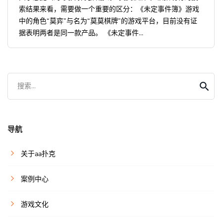
索结果来看，需要做一个重要的区分：《未定事件簿》游戏
中的角色“莫弈”与名为“莫莫棋牌”的游戏平台，目前没有证
据表明两者是同一款产品。 《未定事件...
搜索...
导航
关于aa扑克
案例中心
游戏文化