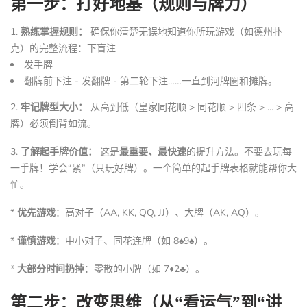
第一步：打好地基（规则与牌力）
1.
熟练掌握规则：
确保你清楚无误地知道你所玩游戏（如德州扑
克）的完整流程：下盲注
发手牌
翻牌前下注 - 发翻牌 - 第二轮下注……一直到河牌圈和摊牌。
2.
牢记牌型大小：
从高到低（皇家同花顺 > 同花顺 > 四条 > ... > 高
牌）必须倒背如流。
3.
了解起手牌价值：
这是
最重要、最快速
的提升方法。不要去玩每
一手牌！学会“紧”（只玩好牌）。一个简单的起手牌表格就能帮你大
忙。
*
优先游戏
：高对子（AA, KK, QQ, JJ）、大牌（AK, AQ）。
*
谨慎游戏
：中小对子、同花连牌（如 8♠9♠）。
*
大部分时间扔掉
：零散的小牌（如 7♦2♣）。
第二步：改变思维（从“看运气”到“讲