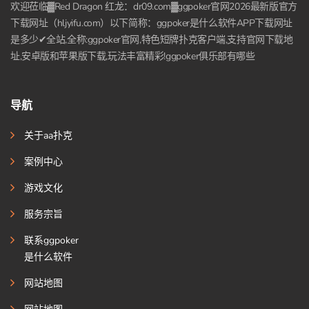
欢迎莅临▓Red Dragon 红龙：dr09.com▓ggpoker官网2026最新版官方
下载网址（hljyifu.com）以下简称：ggpoker是什么软件APP下载网址
是多少✔全站,全称:ggpoker官网,特色短牌扑克客户端,支持官网下载地
址,安卓版和苹果版下载,玩法丰富精彩!ggpoker俱乐部有哪些
导航
关于aa扑克
案例中心
游戏文化
服务宗旨
联系ggpoker
是什么软件
网站地图