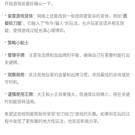
开始游戏前最好确认一下。
*
留意游戏变体
：网络上还能找到一些规则更复杂的变体，例如"
质
疑砍刀版
"，它融入了"吹牛/骗人"的玩法，允许玩家说谎并相互质
疑，使得游戏过程充满心理博弈。
*
策略小贴士
*
管理手牌
：注意攻击牌和加血牌的平衡，确保自己在需要时能打出
关键牌。
*
观察局势
：关注其他玩家的血量和出牌习惯，寻找最佳的进攻或防
守时机。
*
谨慎使用王牌
：大王和小王效果强大，但通常比较稀少，用在关键
时刻能扭转战局。
希望这些规则能帮助你享受"砍刀砍刀"游戏的乐趣。如果你在玩的过
程中发现了更有趣的地方性玩法，也欢迎和我分享。