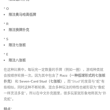
*
O
限注奥马哈高低牌
*
R
限注换牌扑克
*
S
限注七张桩
*
E
限注八张桩
在这种比赛中，每玩完一定数量的手牌（例如一圈），游戏种类就
会按顺序轮换一次。因为其中包含了
Razz（一种低球形式的七张桩
扑克）
和
Seven-Card Stud（七张桩）
，而“Stud”的发音与“蛇”有
些相似，同时这种不断轮换、混合多种玩法的特性也被形容为“像蛇
一样灵活多变”，所以在中文扑克圈里，很多玩家就形象地称其为“扑
克蛇”。
特点：