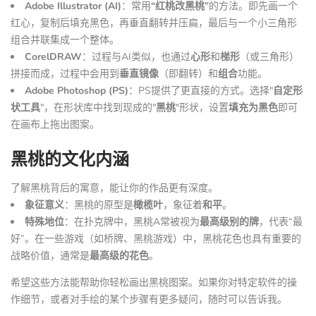
Adobe Illustrator (AI)
：常用
“红桃改黑桃”
的方法。即先画一个
红心，复制后填充黑色，再垂直翻转并压扁，最后与一个小三角形
组合并联集成一个整体。
CorelDRAW
：过程与AI类似，也通过
心形
和
梯形
（或三角形）
拼接而成，过程中会用到
垂直镜像
（即翻转）和
组合
功能。
Adobe Photoshop (PS)
：PS提供了更直接的方式。选择"
自定形
状工具
"，在形状库中找到现成的"
黑桃
"形状，设置
填充为黑色
即可
在画布上拖出图案。
黑桃的文化内涵
了解黑桃背后的寓意，能让你的作品更有深度。
象征意义
：黑桃的原型是
橄榄叶
，象征着
和平
。
特殊地位
：在扑克牌中，黑桃A常被视为
最高级别的牌
，代表“最
好”。在一些游戏（如桥牌、黑桃游戏）中，黑桃花色也具有重要的
战略价值，通常是
最高级的花色
。
希望这些方法能帮助你轻松画出黑桃图案。如果你对特定软件的操
作细节，或者对手绘的某个步骤有更多疑问，随时可以告诉我。