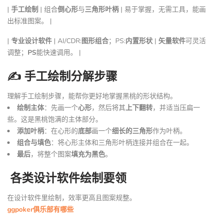
|
手工绘制
| 组合
倒心形
与
三角形叶柄
| 易于掌握，无需工具，能画
出标准图案。 |
|
专业设计软件
| AI/CDR:
图形组合
；PS:
内置形状
|
矢量软件
可灵活
调整；
PS
能快速调用。 |
✍️ 手工绘制分解步骤
理解手工绘制步骤，能帮你更好地掌握黑桃的形状结构。
绘制主体
：先画一个
心形
，然后将其
上下翻转
，并适当压扁一
些。这是黑桃饱满的主体部分。
添加叶柄
：在心形的
底部
画一个
细长的三角形
作为叶柄。
组合与填色
：将心形主体和三角形叶柄连接并组合在一起。
最后
，将整个图案
填充为黑色
。
️ 各类设计软件绘制要领
在设计软件里绘制，效率更高且图案规整。
ggpoker俱乐部有哪些