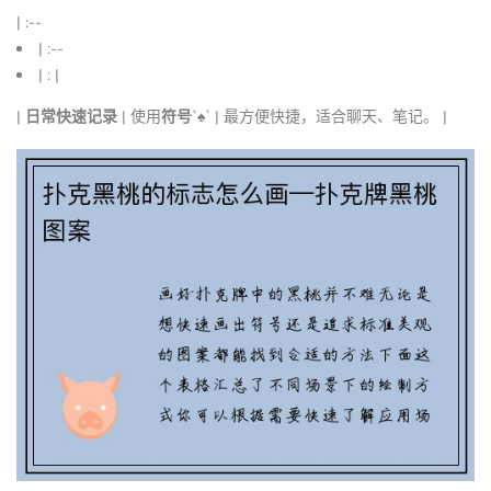
| :--
| :--
| : |
|
日常快速记录
| 使用
符号
`♠` | 最方便快捷，适合聊天、笔记。 |