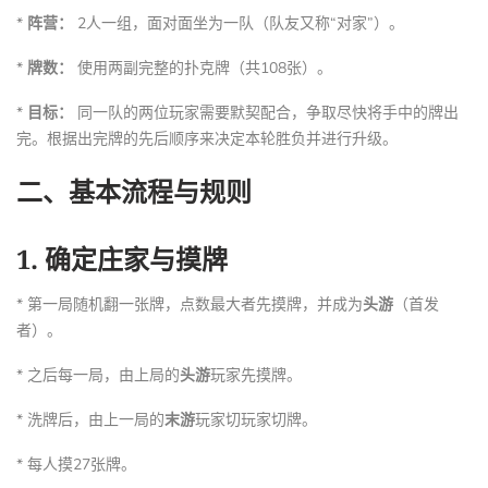
*
阵营：
2人一组，面对面坐为一队（队友又称“对家”）。
*
牌数：
使用两副完整的扑克牌（共108张）。
*
目标：
同一队的两位玩家需要默契配合，争取尽快将手中的牌出
完。根据出完牌的先后顺序来决定本轮胜负并进行升级。
二、基本流程与规则
1. 确定庄家与摸牌
* 第一局随机翻一张牌，点数最大者先摸牌，并成为
头游
（首发
者）。
* 之后每一局，由上局的
头游
玩家先摸牌。
* 洗牌后，由上一局的
末游
玩家切玩家切牌。
* 每人摸27张牌。