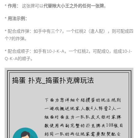
*
作用：
这张牌可以
代替除大小王之外的任何一张牌
。
*
用法示例：
* 配合成炸弹：如手中有三个7，一个红桃2（逢人配），则可配成四
个7的炸弹。
* 配合成顺子：如手有10-J-K-A，一个红桃2，可配成Q，组成10-J-
Q-K-A的顺子。