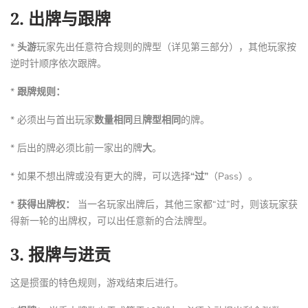
2. 出牌与跟牌
*
头游
玩家先出任意符合规则的牌型（详见第三部分），其他玩家按
逆时针顺序依次跟牌。
*
跟牌规则：
* 必须出与首出玩家
数量相同
且
牌型相同
的牌。
* 后出的牌必须比前一家出的牌
大
。
* 如果不想出牌或没有更大的牌，可以选择
“过”
（Pass）。
*
获得出牌权：
当一名玩家出牌后，其他三家都“过”时，则该玩家获
得新一轮的出牌权，可以出任意新的合法牌型。
3. 报牌与进贡
这是掼蛋的特色规则，游戏结束后进行。