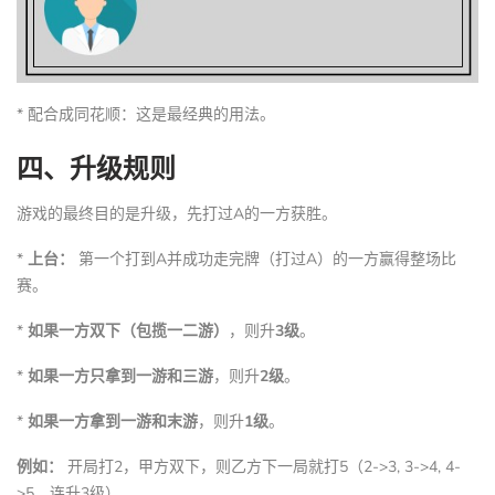
* 配合成同花顺：这是最经典的用法。
四、升级规则
游戏的最终目的是升级，先打过A的一方获胜。
*
上台：
第一个打到A并成功走完牌（打过A）的一方赢得整场比
赛。
*
如果一方双下（包揽一二游）
，则升
3级
。
*
如果一方只拿到一游和三游
，则升
2级
。
*
如果一方拿到一游和末游
，则升
1级
。
例如：
开局打2，甲方双下，则乙方下一局就打5（2->3, 3->4, 4-
>5，连升3级）。