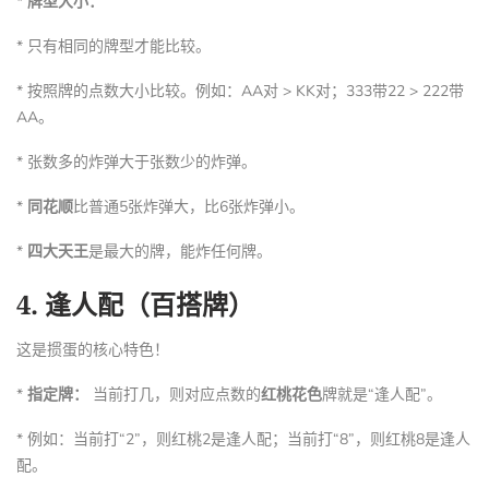
*
牌型大小：
* 只有相同的牌型才能比较。
* 按照牌的点数大小比较。例如：AA对 > KK对；333带22 > 222带
AA。
* 张数多的炸弹大于张数少的炸弹。
*
同花顺
比普通5张炸弹大，比6张炸弹小。
*
四大天王
是最大的牌，能炸任何牌。
4. 逢人配（百搭牌）
这是掼蛋的核心特色！
*
指定牌：
当前打几，则对应点数的
红桃花色
牌就是“逢人配”。
* 例如：当前打“2”，则红桃2是逢人配；当前打“8”，则红桃8是逢人
配。