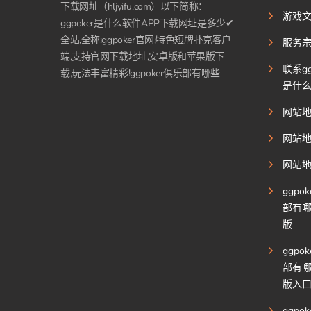
下载网址（hljyifu.com）以下简称：
游戏
ggpoker是什么软件APP下载网址是多少✔
全站,全称:ggpoker官网,特色短牌扑克客户
服务
端,支持官网下载地址,安卓版和苹果版下
联系gg
载,玩法丰富精彩!ggpoker俱乐部有哪些
是什
网站
网站
网站
ggpo
部有
版
ggpo
部有
版入
ggpo