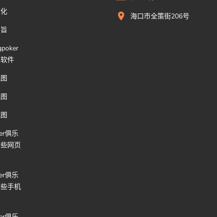
文化
海口市全策街206号
宗旨
poker
么软件
地图
地图
地图
ker俱乐
哪些网页
ker俱乐
哪些手机
口
ker俱乐